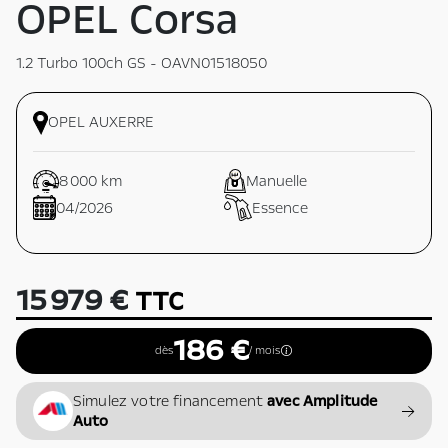
OPEL Corsa
1.2 Turbo 100ch GS - OAVN01518050
OPEL AUXERRE
8 000 km
Manuelle
04/2026
Essence
15 979 €
TTC
186 €
dès
/ mois
Simulez votre financement
avec Amplitude
Auto